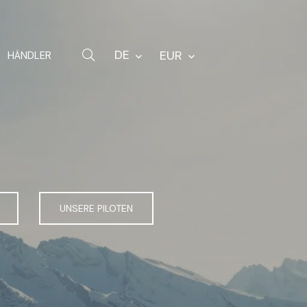
Karabiner
Rucksäcke
DE
EUR
HÄNDLER
Ersatzteile
Sonstiges
UNSERE PILOTEN