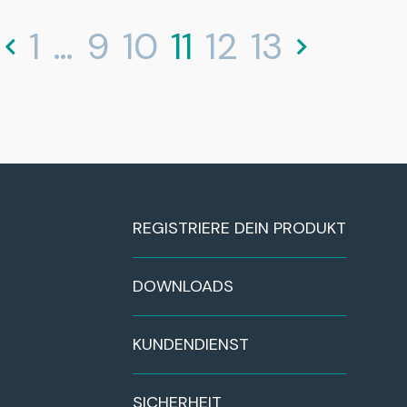
1
…
9
10
11
12
13
REGISTRIERE DEIN PRODUKT
DOWNLOADS
KUNDENDIENST
SICHERHEIT