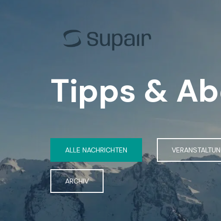
EN-B
HIKE 
EN-C
Einst
EN-D
Acro
Tipps & A
Tandem
Tand
Alle Gleitschirme
Alle 
ALLE NACHRICHTEN
VERANSTALTU
ARCHIV