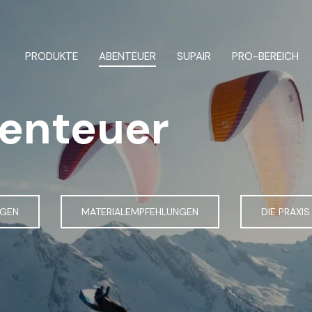
UNSER TEAM
and FLY
Tandem
eiger und Aufsteiger
Alle Rettungsschirme
PRODUKTE
ABENTEUER
SUPAIR
PRO-BEREICH
benteuer
em
Gurtzeuge
NGEN
MATERIALEMPFEHLUNGEN
DIE PRAXIS