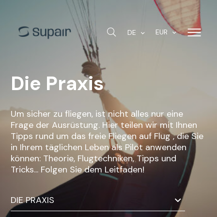
EUR
DE
Die Praxis
Um sicher zu fliegen, ist nicht alles nur eine
Frage der Ausrüstung. Hier teilen wir mit Ihnen
Tipps rund um das freie Fliegen auf Flug , die Sie
in Ihrem täglichen Leben als Pilot anwenden
können: Theorie, Flugtechniken, Tipps und
Tricks... Folgen Sie dem Leitfaden!
DIE PRAXIS