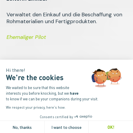
Verwaltet den Einkauf und die Beschaffung von
Rohmaterialien und Fertigprodukten.
Ehemaliger Pilot
DIE ABTEILUNG LOGISTIK/QUALITÄT
Hi there!
We're the cookies
Die Abteilung Logistik/Qualität kümmert sich
We waited to be sure that this website
um die Qualitätskontrolle und den Empfang und
interests you before knocking, but we
have
Versand von Rohmaterialien und
to know if we can be your companions during your visit.
Fertigprodukten.
We respect your privacy, here's how.
Consents certified by
No, thanks
I want to choose
OK!