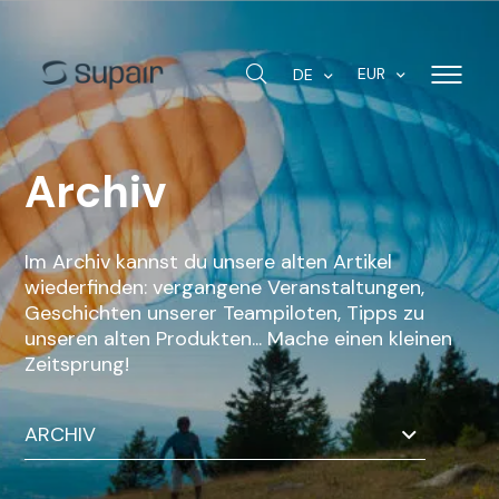
EUR
DE
Archiv
Im Archiv kannst du unsere alten Artikel
wiederfinden: vergangene Veranstaltungen,
Geschichten unserer Teampiloten, Tipps zu
unseren alten Produkten... Mache einen kleinen
Zeitsprung!
ARCHIV