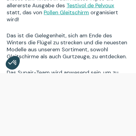
allererste Ausgabe des
Testivol de Pelvoux
statt, das von
Pollen Gleitschirm
organisiert
wird!
Das ist die Gelegenheit, sich am Ende des
Winters die Flügel zu strecken und die neuesten
Modelle aus unserem Sortiment, sowohl
Gleitschirme als auch Gurtzeuge, zu entdecken.
Das Supair-Team wird anwesend sein, um zu
Consent Management Platform: Personalize Your Opt
Axeptio consent
diskutieren, sich auszutauschen und Sie zu
Our platform empowers you to tailor and manage your 
beraten!