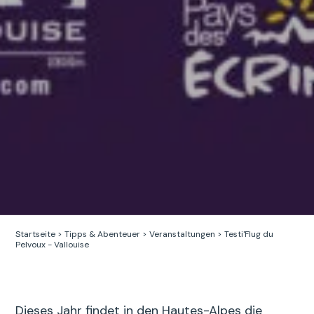
Startseite
>
Tipps & Abenteuer
>
Veranstaltungen
>
Testi'Flug du
Pelvoux - Vallouise
Dieses Jahr findet in den Hautes-Alpes die