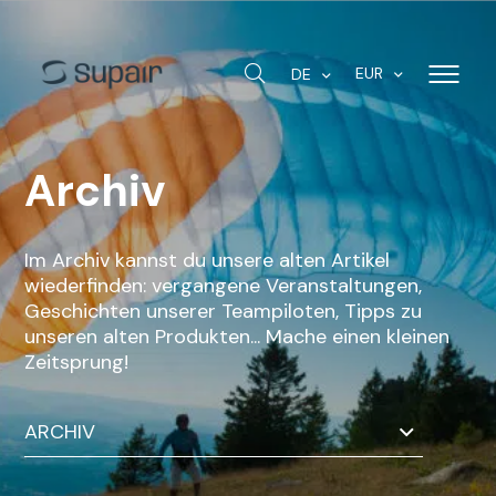
EUR
DE
Archiv
Im Archiv kannst du unsere alten Artikel
wiederfinden: vergangene Veranstaltungen,
Geschichten unserer Teampiloten, Tipps zu
unseren alten Produkten... Mache einen kleinen
Zeitsprung!
ARCHIV