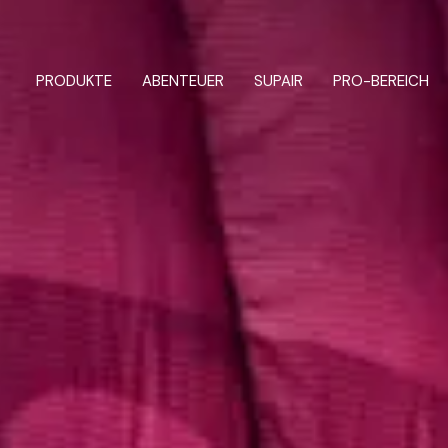
UNSER TEAM
and FLY
Tandem
eiger und Aufsteiger
Alle Rettungsschirme
PRODUKTE
ABENTEUER
SUPAIR
PRO-BEREICH
em
Gurtzeuge