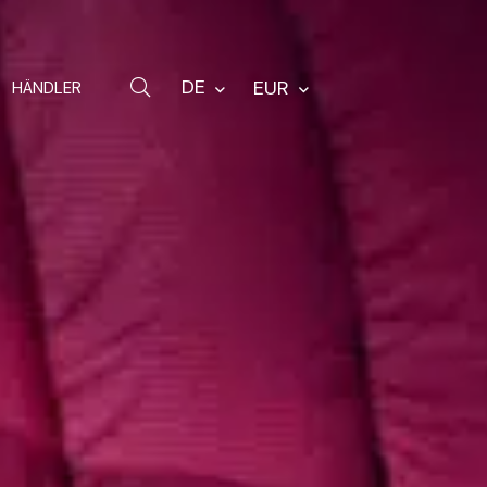
Karabiner
Rucksäcke
DE
EUR
HÄNDLER
Ersatzteile
Sonstiges