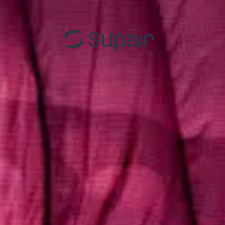
EN-B
HIKE 
EN-C
Einst
EN-D
Acro
Tandem
Tand
Alle Gleitschirme
Alle 