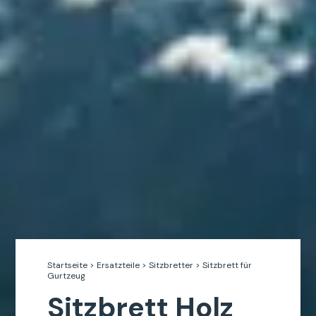
Startseite
>
Ersatzteile
>
Sitzbretter
>
Sitzbrett
für
Gurtzeug
Sitzbrett Holz