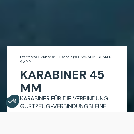
Startseite
>
Zubehör
>
Beschläge
>
KARABINERHAKEN
45 MM
KARABINER 45
MM
KARABINER FÜR DIE VERBINDUNG
GURTZEUG-VERBINDUNGSLEINE.
Consent Management Platform: Personalize Your Opt
Axeptio consent
Our platform empowers you to tailor and manage your 