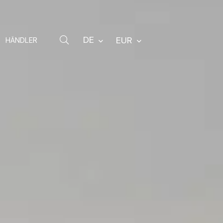
Karabiner
Rucksäcke
DE
EUR
HÄNDLER
Ersatzteile
Sonstiges