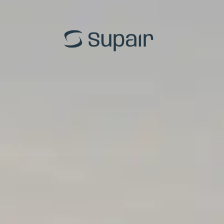
EN-B
HIKE 
EN-C
Einst
EN-D
Acro
Tandem
Tand
Alle Gleitschirme
Alle 