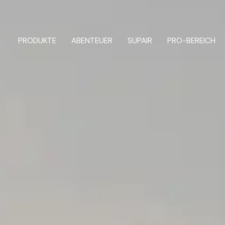
UNSER TEAM
and FLY
Tandem
eiger und Aufsteiger
Alle Rettungsschirme
PRODUKTE
ABENTEUER
SUPAIR
PRO-BEREICH
em
Gurtzeuge