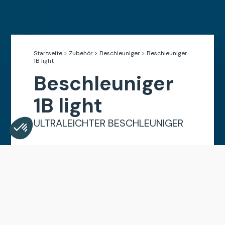
Startseite
>
Zubehör
>
Beschleuniger
>
Beschleuniger
1B light
Beschleuniger
1B light
ULTRALEICHTER BESCHLEUNIGER
Consent Management Platform: Personalize Your Opt
Axeptio consent
Our platform empowers you to tailor and manage your 