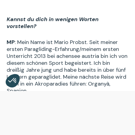
Kannst du dich in wenigen Worten
vorstellen?
MP
: Mein Name ist Mario Probst. Seit meiner
ersten Paragliding-Erfahrung/meinem ersten
Unterricht 2013 bei achensee austria bin ich von
diesem schönen Sport begeistert. Ich bin
dreißig Jahre jung und habe bereits in über fünf
Ländern geparaglidet. Meine nächste Reise wird
mich in ein Akroparadies führen: Organyà,
Spanien.
Consent Management Platform: Personalize Your Opt
Axeptio consent
Our platform empowers you to tailor and manage your 