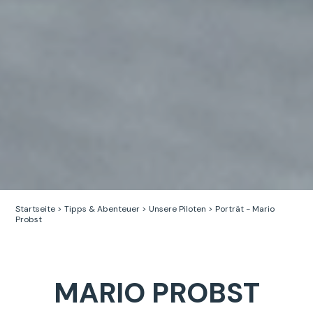
Startseite
>
Tipps & Abenteuer
>
Unsere Piloten
>
Porträt - Mario
Probst
MARIO PROBST