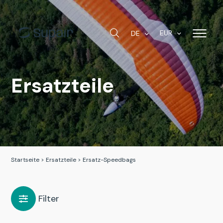
EUR
DE
Ersatzteile
Startseite
>
Ersatzteile
>
Ersatz-Speedbags
Filter