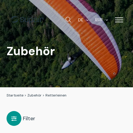
EUR
DE
Zubehör
Startseite
>
Zubehör
>
Retterleinen
Filter