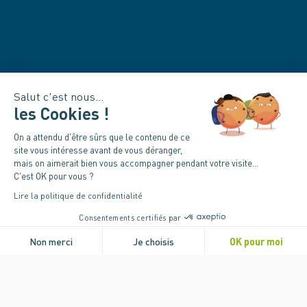
Salut c'est nous...
les Cookies !
Accueil
>
Sellettes
>
RADICAL 4
On a attendu d'être sûrs que le contenu de ce
RADICAL 4
site vous intéresse avant de vous déranger,
mais on aimerait bien vous accompagner pendant votre visite...
C'est OK pour vous ?
SELLETTE LÉGÈRE ET MODULABLE
Lire la politique de confidentialité
POUR LE MARCHE ET VOL
Consentements certifiés par
Non merci
Je choisis
OK pour moi
Plateforme de Gestion du Consentement : Personnali
Axeptio consent
Notre plateforme vous permet d'adapter et de gérer v