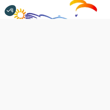
Plateforme de Gestion du Consentement : Personnali
Axeptio consent
Notre plateforme vous permet d'adapter et de gérer v
Testival Emmetten
DATE
15 et 16 juillet 2023
HORAIRES