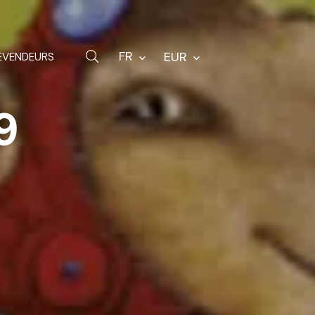
Quincaillerie
Sacs
FR
EUR
EVENDEURS
Pièces de rechange
9
Autres