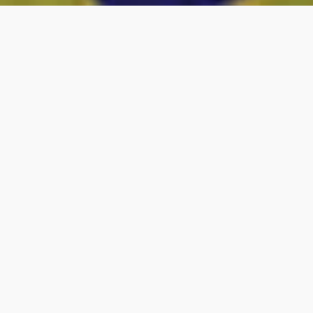
vous sur notre stand du 19 au 22
otre voile de kite AKOMA !