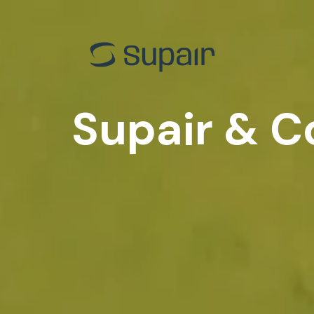
EN-B
Back C
EN-C
Progres
EN-D
Acro
Supair & C
Tandem
Tande
Toutes les voiles
Toutes 