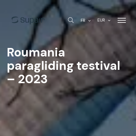
EUR
FR
Roumania
paragliding testival
– 2023