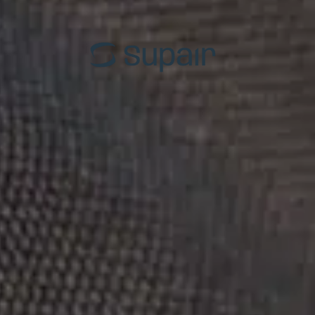
EN-B
Back C
EN-C
Progres
EN-D
Acro
Tandem
Tande
Toutes les voiles
Toutes 