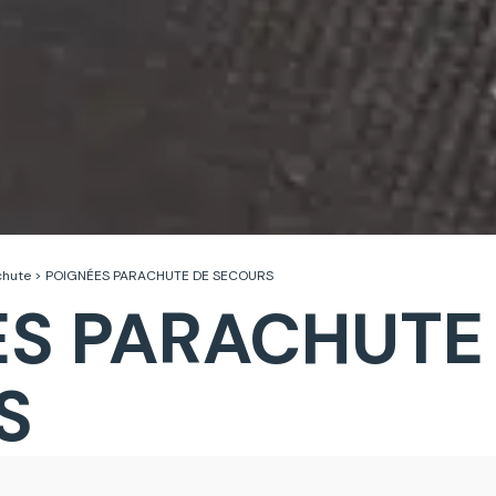
chute
>
POIGNÉES PARACHUTE DE SECOURS
ES PARACHUTE
lisez vos Options
S
 vos paramètres de confidentialité, en garantissant 
 DE PARACHUTE DE SECOURS SUPAIR