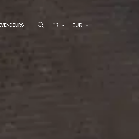
Quincaillerie
Sacs
FR
EUR
EVENDEURS
Pièces de rechange
Autres