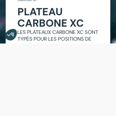
CARBONE XC
PLATEAU
CARBONE XC
LES PLATEAUX CARBONE XC SONT
TYPÉS POUR LES POSITIONS DE
VOL AVEC CALE-PIEDS OU
Plateforme de Gestion du Consentement : Personnali
Axeptio consent
SPEEDBAG.
Notre plateforme vous permet d'adapter et de gérer v