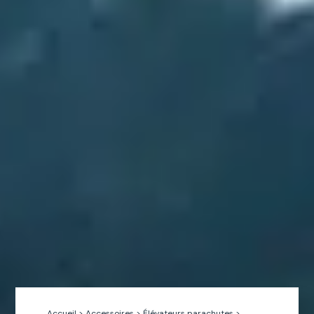
Accueil
>
Accessoires
>
Élévateurs parachutes
>