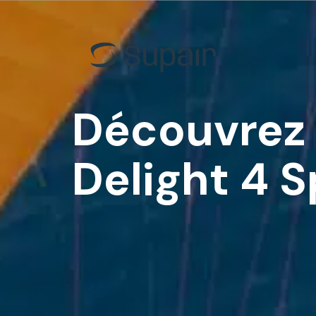
EN-B
Back C
EN-C
Progres
EN-D
Acro
Découvrez v
Tandem
Tande
Toutes les voiles
Toutes 
Delight 4 S