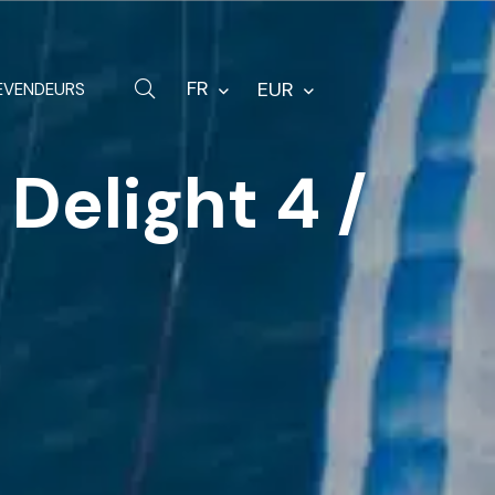
Quincaillerie
Sacs
FR
EUR
EVENDEURS
Pièces de rechange
Delight 4 /
Autres