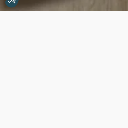
Accueil
>
Conseils & Aventures
>
Événements
>
Création de 
Création d
à déchets 
pour la Go