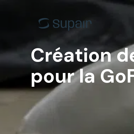
EN-B
Back C
EN-C
Progres
EN-D
Acro
Création d
Tandem
Tande
Toutes les voiles
Toutes 
pour la Go