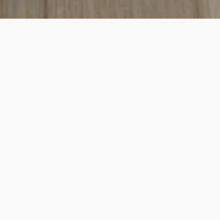
sacs à déchets Supair pour la GoFrêtes
e sacs
Supair
Frêtes