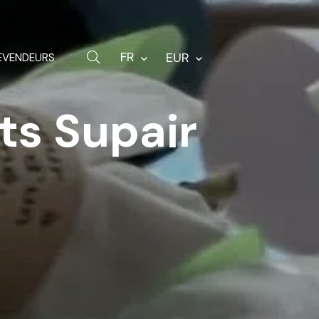
Quincaillerie
Sacs
FR
EUR
EVENDEURS
Pièces de rechange
ts Supair
Autres